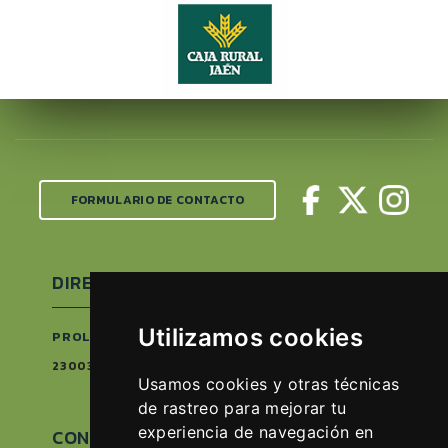
FORMULARIO DE CONTACTO
DIRECCIÓN
Utilizamos cookies
PROLONGACIÓN CARRETERA DE GRANADA S/N
23003 JAÉN, ESPAÑA
Usamos cookies y otras técnicas
de rastreo para mejorar tu
experiencia de navegación en
CONTACTAR