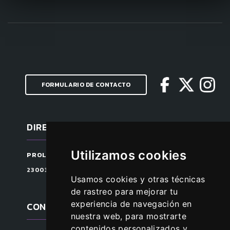
FORMULARIO DE CONTACTO
DIRECCIÓN
Utilizamos cookies
PROLONGACIÓN CARRETERA DE GRANADA S/N
23003 JAÉN, ESPAÑA
Usamos cookies y otras técnicas
de rastreo para mejorar tu
experiencia de navegación en
CONTACTAR
nuestra web, para mostrarte
contenidos personalizados y