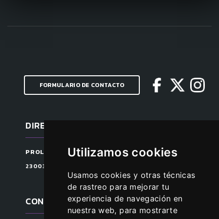
FORMULARIO DE CONTACTO
DIRECCIÓN
Utilizamos cookies
PROLONGACIÓN CARRETERA DE GRANADA S/N
23003 JAÉN, ESPAÑA
Usamos cookies y otras técnicas
de rastreo para mejorar tu
experiencia de navegación en
CONTACTAR
nuestra web, para mostrarte