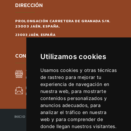
DIRECCIÓN
PROLONGACIÓN CARRETERA DE GRANADA S/N.
23003 JAÉN, ESPAÑA.
23003 JAÉN, ESPAÑA
CONTACTAR
Utilizamos cookies
Usamos cookies y otras técnicas
TELÉFONO
de rastreo para mejorar tu
(+34) 953 086 980
experiencia de navegación en
EMAIL
nuestra web, para mostrarte
ibercaza@ifeja.org
contenidos personalizados y
anuncios adecuados, para
analizar el tráfico en nuestra
INICIO
SOBRE LA FERIA
EXPOSITOR
VISITANTE
web y para comprender de
CÓMO LLEGAR
donde llegan nuestros visitantes.