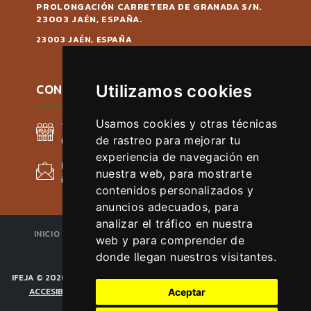
PROLONGACIÓN CARRETERA DE GRANADA S/N.
23003 JAÉN, ESPAÑA.
23003 JAÉN, ESPAÑA
CONTACTAR
Utilizamos cookies
Usamos cookies y otras técnicas
TELÉFONO
de rastreo para mejorar tu
(+34) 953 086 980
experiencia de navegación en
EMAIL
nuestra web, para mostrarte
ibercaza@ifeja.org
contenidos personalizados y
anuncios adecuados, para
analizar el tráfico en nuestra
INICIO
SOBRE LA FERIA
EXPOSITOR
VISITANTE
web y para comprender de
CÓMO LLEGAR
donde llegan nuestros visitantes.
IFEJA
©
2026
.
AVISO LEGAL
POLÍTICA DE PRIVACIDAD
DECLARACIÓN DE
ACCESIBILIDAD
POLÍTICA DE COOKIES
CAMBIAR PREFERENCIAS
Aceptar
COOKIES