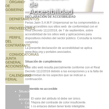
ÓRGANOS
de
DE
Accesibilidad
GOBIERNO
DECLARACIÓN DE ACCESIBILIDAD
DEPARTAMENTOS
Ferias Jaén S.A.M.P. Unipersonal se ha comprometido a
hacer accesibles sus sitios web de conformidad con el
PROVEEDORES
Real Decreto 1112/2018, de 7 de septiembre, sobre
accesibilidad de los sitios web y aplicaciones para
PERFIL
dispositivos móviles del sector público.
Consulta la norma
DEL
completa
)
CONTRATANTE
La presente declaración de accesibilidad se aplica
www.ifeja.org y portales asociados.
CONVOCATORIAS
JUNTA
Situación de cumplimiento
GENERAL
ACCIONISTAS
Este sitio web resulta parcialmente conforme con el Real
Decreto 1112/2018 debido a las excepciones y a la falta de
CALENDARIO
conformidad de los aspectos que se indican a
FERIAL
continuación.
Contenido no accesible
Situación
y
El valor del atributo id debe ser único.
accesos
Mejora del contraste de color insuficiente.
Cómo
Los enlaces deben tener texto inteligible.
Llegar