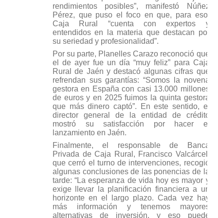
rendimientos posibles”, manifestó Núñez
Pérez, que puso el foco en que, para eso,
Caja Rural “cuenta con expertos y
entendidos en la materia que destacan por
su seriedad y profesionalidad”.
Por su parte, Planelles Carazo reconoció que
el de ayer fue un día “muy feliz” para Caja
Rural de Jaén y destacó algunas cifras que
refrendan sus garantías: “Somos la novena
gestora en España con casi 13.000 millones
de euros y en 2025 fuimos la quinta gestora
que más dinero captó”. En este sentido, el
director general de la entidad de crédito
mostró su satisfacción por hacer el
lanzamiento en Jaén.
Finalmente, el responsable de Banca
Privada de Caja Rural, Francisco Valcárcel,
que cerró el turno de intervenciones, recogió
algunas conclusiones de las ponencias de la
tarde: “La esperanza de vida hoy es mayor y
exige llevar la planificación financiera a un
horizonte en el largo plazo. Cada vez hay
más información y tenemos mayores
alternativas de inversión, y eso puede