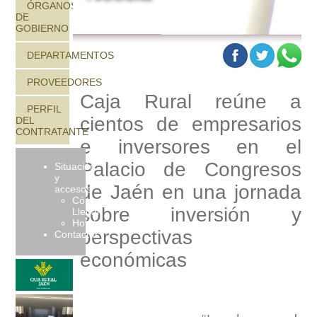
ÓRGANOS
DE
GOBIERNO
DEPARTAMENTOS
PROVEEDORES
Caja Rural reúne a
PERFIL
cientos de empresarios
DEL
CONTRATANTE
e inversores en el
Palacio de Congresos
Situación
y
de Jaén en una jornada
accesos
Cómo
sobre inversión y
Llegar
Hoteles
perspectivas
Contactar
económicas