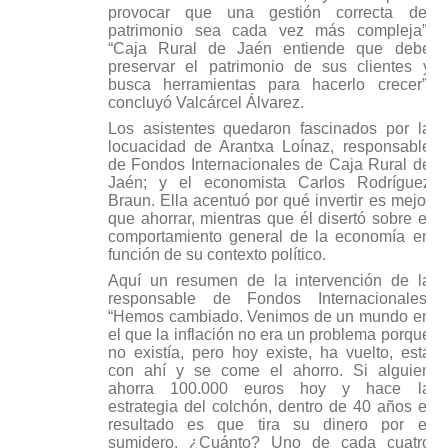
provocar que una gestión correcta del
patrimonio sea cada vez más compleja”.
“Caja Rural de Jaén entiende que debe
preservar el patrimonio de sus clientes y
busca herramientas para hacerlo crecer”,
concluyó Valcárcel Álvarez.
Los asistentes quedaron fascinados por la
locuacidad de Arantxa Loínaz, responsable
de Fondos Internacionales de Caja Rural de
Jaén; y el economista Carlos Rodríguez
Braun. Ella acentuó por qué invertir es mejor
que ahorrar, mientras que él disertó sobre el
comportamiento general de la economía en
función de su contexto político.
Aquí un resumen de la intervención de la
responsable de Fondos Internacionales:
“Hemos cambiado. Venimos de un mundo en
el que la inflación no era un problema porque
no existía, pero hoy existe, ha vuelto, está
con ahí y se come el ahorro. Si alguien
ahorra 100.000 euros hoy y hace la
estrategia del colchón, dentro de 40 años el
resultado es que tira su dinero por el
sumidero. ¿Cuánto? Uno de cada cuatro