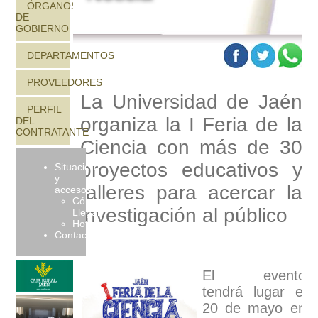
ÓRGANOS
DE
GOBIERNO
DEPARTAMENTOS
PROVEEDORES
La Universidad de Jaén
PERFIL
organiza la I Feria de la
DEL
CONTRATANTE
Ciencia con más de 30
proyectos educativos y
Situación
y
talleres para acercar la
accesos
Cómo
investigación al público
Llegar
Hoteles
Contactar
El evento
tendrá lugar el
20 de mayo en